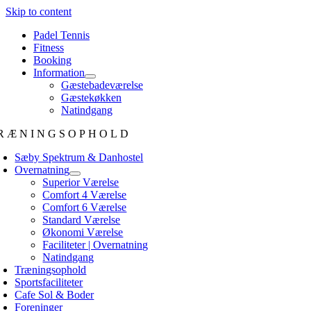
Skip to content
Padel Tennis
Fitness
Booking
Information
Gæstebadeværelse
Gæstekøkken
Natindgang
RÆNINGSOPHOLD
Sæby Spektrum & Danhostel
Overnatning
Superior Værelse
Comfort 4 Værelse
Comfort 6 Værelse
Standard Værelse
Økonomi Værelse
Faciliteter | Overnatning
Natindgang
Træningsophold
Sportsfaciliteter
Cafe Sol & Boder
Foreninger