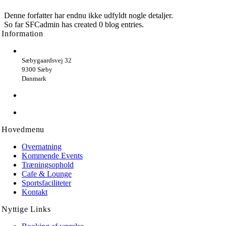
Denne forfatter har endnu ikke udfyldt nogle detaljer.
So far SFCadmin has created 0 blog entries.
Information
Sæby Spektrum & Danhostel
Sæbygaardsvej 32
9300 Sæby
Danmark
Telefon: +45 98 46 36 50
Email: info@saebyspektrum.dk
Hovedmenu
Overnatning
Kommende Events
Træningsophold
Cafe & Lounge
Sportsfaciliteter
Kontakt
Nyttige Links