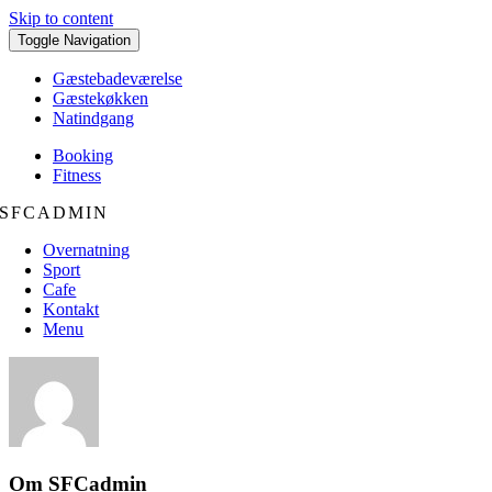
Skip to content
Toggle Navigation
Gæstebadeværelse
Gæstekøkken
Natindgang
Booking
Fitness
SFCADMIN
Overnatning
Sport
Cafe
Kontakt
Menu
Om
SFCadmin